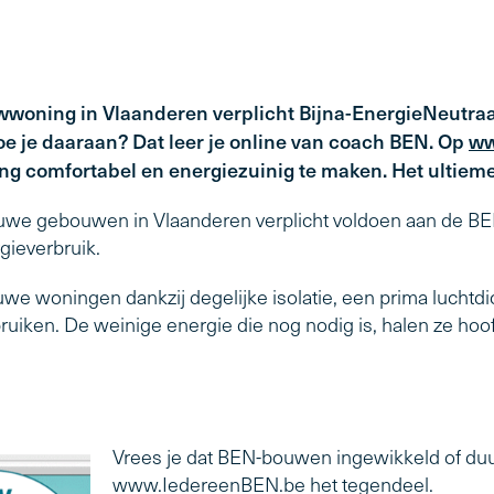
wwoning in Vlaanderen verplicht Bijna-EnergieNeutraal
oe je daaraan? Dat leer je online van coach BEN. Op
ww
g comfortabel en energiezuinig te maken. Het ultiem
euwe gebouwen in Vlaanderen verplicht voldoen aan de BEN
gieverbruik.
e woningen dankzij degelijke isolatie, een prima luchtdich
uiken. De weinige energie die nog nodig is, halen ze hoof
Vrees je dat BEN-bouwen ingewikkeld of duu
www.IedereenBEN.be het tegendeel.