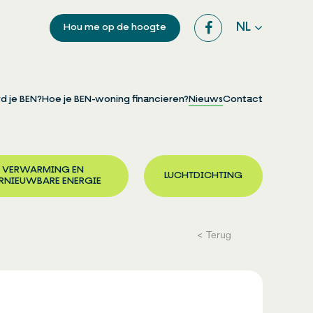
NL
Hou me op de hoogte
d je BEN?
Hoe je BEN-woning financieren?
Nieuws
Contact
VERWARMING EN
LUCHTDICHTING
RNIEUWBARE ENERGIE
Terug