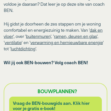
voldoe je daaraan? Dat leer je op deze site van coach
BEN.
Hij gidst je doorheen de zes stappen om je woning
comfortabel en energiezuinig te maken. Van '
dak en
vloer
', over '
buitenmuren
', '
ramen, deuren en glas
',
'
ventilatie
' en '
verwarming en hernieuwbare energie
'
tot '
luchtdichting
'.
Wil jij ook BEN-bouwen? Volg coach BEN!
BOUWPLANNEN?
Vraag de BEN-bouwgids aan. Klik hier
voor je gratis e-book!