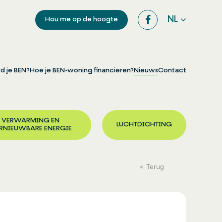
NL
Hou me op de hoogte
d je BEN?
Hoe je BEN-woning financieren?
Nieuws
Contact
VERWARMING EN
LUCHTDICHTING
RNIEUWBARE ENERGIE
Terug