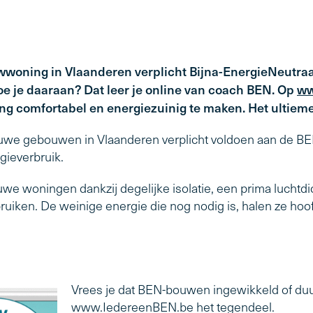
wwoning in Vlaanderen verplicht Bijna-EnergieNeutraal
oe je daaraan? Dat leer je online van coach BEN. Op
ww
g comfortabel en energiezuinig te maken. Het ultiem
euwe gebouwen in Vlaanderen verplicht voldoen aan de BEN
gieverbruik.
e woningen dankzij degelijke isolatie, een prima luchtdich
uiken. De weinige energie die nog nodig is, halen ze hoof
Vrees je dat BEN-bouwen ingewikkeld of duu
www.IedereenBEN.be het tegendeel.