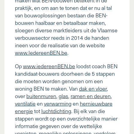
maken wat BEN-bouwen betekent in de
praktijk, en om aan te tonen dat er nu al tal
van bouwoplossingen bestaan die BEN-
bouwen haalbaar en betaalbaar maken,
sloegen diverse marktleiders uit de Vlaamse
verbouwsector reeds in 2014 de handen
ineen voor de realisatie van de website
www.IedereenBEN.be
.
Op
www.iedereenBEN.be
loodst coach BEN
kandidaat-bouwers doorheen de 5 stappen
die moeten worden genomen om een
woning BEN te maken. Van
dak en vloer
,
over
buitenmuren
,
glas
,
ramen en deuren
,
ventilatie
en
verwarming
en
hernieuwbare
energie
tot
luchtdichting
. Bij elk van die
stappen wordt op een overzichtelijke manier
informatie gegeven over de wettelijke
vereisten, mogelijke oplossingen, verdelers,