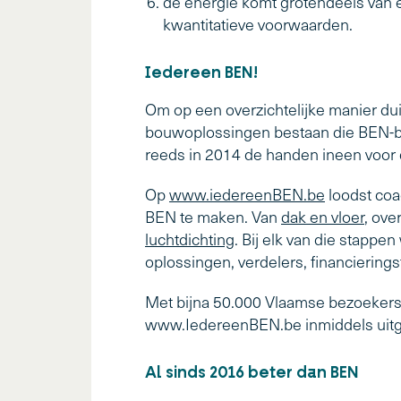
de energie komt grotendeels van 
kwantitatieve voorwaarden.
Iedereen BEN!
Om op een overzichtelijke manier dui
bouwoplossingen bestaan die BEN-bo
reeds in 2014 de handen ineen voor 
Op
www.iedereenBEN.be
loodst co
BEN te maken. Van
dak en vloer
, ove
luchtdichting
. Bij elk van die stappe
oplossingen, verdelers, financierings
Met bijna 50.000 Vlaamse bezoekers p
www.IedereenBEN.be inmiddels uitg
Al sinds 2016 beter dan BEN