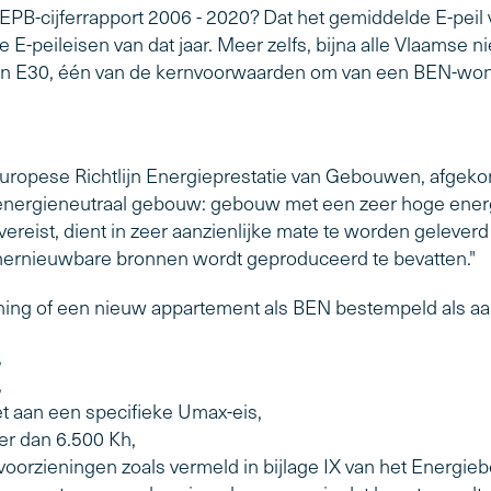
e EPB-cijferrapport 2006 - 2020? Dat het gemiddelde E-pei
 de E-peileisen van dat jaar. Meer zelfs, bijna alle Vlaam
an E30, één van de kernvoorwaarden om van een BEN-won
Europese Richtlijn Energieprestatie van Gebouwen, afgeko
na-energieneutraal gebouw: gebouw met een zeer hoge energi
vereist, dient in zeer aanzienlijke mate te worden gelever
uit hernieuwbare bronnen wordt geproduceerd te bevatten."
ing of een nieuw appartement als BEN bestempeld als aa
,
,
et aan een specifieke Umax-eis,
ner dan 6.500 Kh,
evoorzieningen zoals vermeld in bijlage IX van het Energie