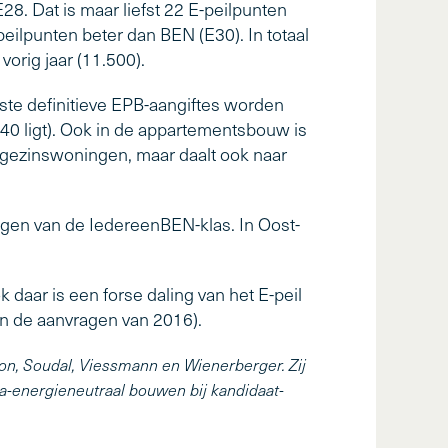
 Dat is maar liefst 22 E-peilpunten
eilpunten beter dan BEN (E30). In totaal
orig jaar (11.500).
te definitieve EPB-aangiftes worden
40 ligt). Ook in de appartementsbouw is
eengezinswoningen, maar daalt ook naar
ngen van de IedereenBEN-klas. In Oost-
aar is een forse daling van het E-peil
an de aanvragen van 2016).
on, Soudal, Viessmann en Wienerberger. Zij
na-energieneutraal bouwen bij kandidaat-