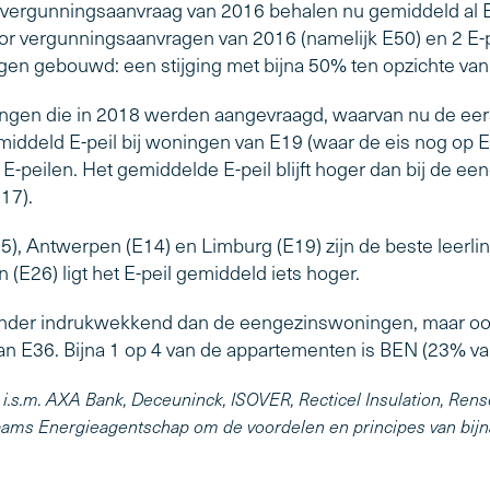
rgunningsaanvraag van 2016 behalen nu gemiddeld al E28.
voor vergunningsaanvragen van 2016 (namelijk E50) en 2 E-p
en gebouwd: een stijging met bijna 50% ten opzichte van v
ngen die in 2018 werden aangevraagd, waarvan nu de eers
middeld E-peil bij woningen van E19 (waar de eis nog op E
e E-peilen. Het gemiddelde E-peil blijft hoger dan bij de 
17).
5), Antwerpen (E14) en Limburg (E19) zijn de beste leerli
(E26) ligt het E-peil gemiddeld iets hoger.
der indrukwekkend dan de eengezinswoningen, maar ook d
an E36. Bijna 1 op 4 van de appartementen is BEN (23% v
.s.m. AXA Bank, Deceuninck, ISOVER, Recticel Insulation, Rens
 Vlaams Energieagentschap om de voordelen en principes van bij