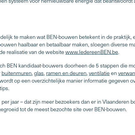
een systeem voor hernieuwbare energie dat beantwoordt 
delijk te maken wat BEN-bouwen betekent in de praktijk, en
uwen haalbaar en betaalbaar maken, sloegen diverse mar
de realisatie van de website
www.IedereenBEN.be
.
ach BEN kandidaat-bouwers doorheen de 5 stappen die
r
buitenmuren
,
glas
,
ramen en deuren
,
ventilatie
en
verwar
n wordt op een overzichtelijke manier informatie gegeven ov
tips.
er jaar – dat zijn meer bezoekers dan er in Vlaanderen b
egroeid tot de meest bezochte site over BEN-bouwen.