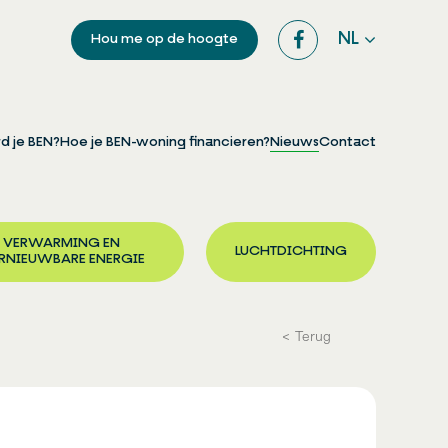
NL
Hou me op de hoogte
d je BEN?
Hoe je BEN-woning financieren?
Nieuws
Contact
VERWARMING EN
LUCHTDICHTING
RNIEUWBARE ENERGIE
Terug