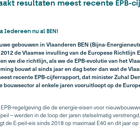
aakt resultaten meest recente EPB-c
a Iedereen nu al BEN!
euwe gebouwen in Vlaanderen BEN (Bijna-Energieneutra
2012 de Vlaamse invulling van de Europese Richtlijn 
en we die richtlijn, als we de EPB-evolutie van het 
laming bouwt al sinds jaar en dag beter dan wat de Vl
 meest recente EPB-cijferrapport, dat minister Zuhal D
e bouwsector al enkele jaren vooruitloopt op de Europ
e EPB-regelgeving die de energie-eisen voor nieuwbouwwo
E-peil – werden in de loop der jaren stelselmatig verstreng
t de E-peil-eis sinds 2018 op maximaal E40 en dit jaar op