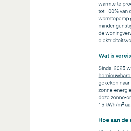
warmte te pro
tot 100% van
warmtepomp g
minder gunsti
de woningverw
elektriciteits
Wat is vereis
Sinds 2025 w
hernieuwbare
gekeken naar 
zonne-energie
deze zonne-e
15 kWh/m² aan
Hoe aan de 