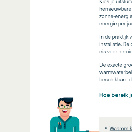
Kies je uitslu
hernieuwbare 
zonne-energi
energie per jaa
In de praktij
installatie. B
eis voor hern
De exacte groo
warmwaterbeho
beschikbare d
Hoe bereik j
Waarom ki