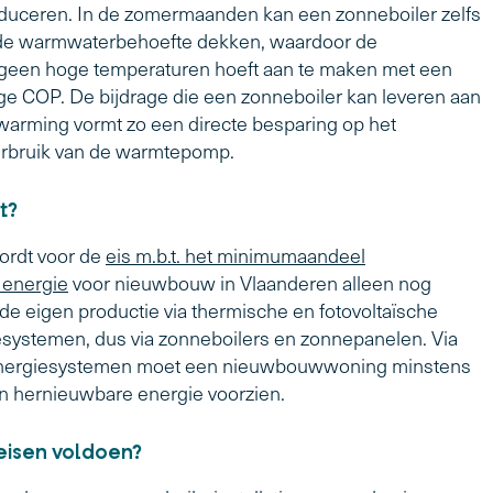
duceren. In de zomermaanden kan een zonneboiler zelfs
 de warmwaterbehoefte dekken, waardoor de
een hoge temperaturen hoeft aan te maken met een
ge COP. De bijdrage die een zonneboiler kan leveren aan
arming vormt zo een directe besparing op het
verbruik van de warmtepomp.
t?
ordt voor de
eis m.b.t. het minimumaandeel
 energie
voor nieuwbouw in Vlaanderen alleen nog
de eigen productie via thermische en fotovoltaïsche
systemen, dus via zonneboilers en zonnepanelen. Via
nergiesystemen moet een nieuwbouwwoning minstens
 hernieuwbare energie voorzien.
eisen voldoen?