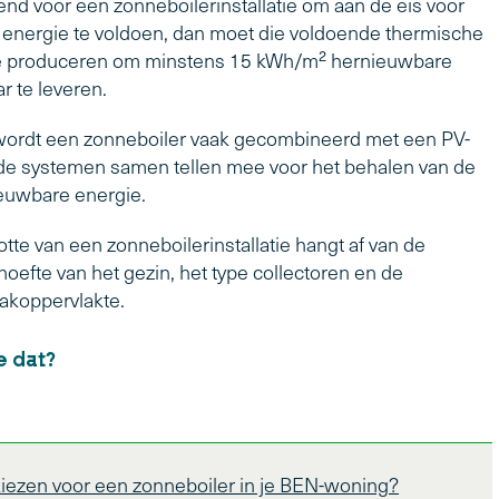
itend voor een zonneboilerinstallatie om aan de eis voor
energie te voldoen, dan moet die voldoende thermische
e produceren om minstens 15 kWh/m² hernieuwbare
r te leveren.
k wordt een zonneboiler vaak gecombineerd met een PV-
eide systemen samen tellen mee voor het behalen van de
ieuwbare energie.
tte van een zonneboilerinstallatie hangt af van de
efte van het gezin, het type collectoren en de
akoppervlakte.
e dat?
ezen voor een zonneboiler in je BEN-woning?