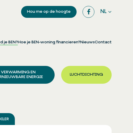
NL
Hou me op de hoogte
d je BEN?
Hoe je BEN-woning financieren?
Nieuws
Contact
VERWARMING EN
LUCHTDICHTING
RNIEUWBARE ENERGIE
ILER