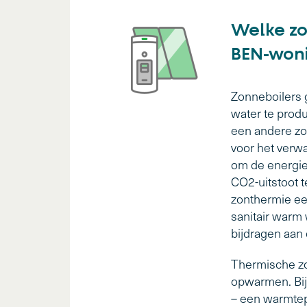
Welke zon
BEN-won
Zonneboilers 
water te produ
een andere zo
voor het verw
om de energie
CO2-uitstoot 
zonthermie een
sanitair warm w
bijdragen aan
Thermische zo
opwarmen. Bij
– een warmtep