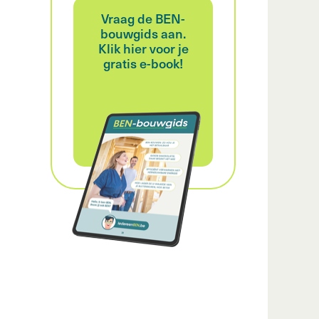
Vraag de BEN-
bouwgids aan.
Klik hier voor je
gratis e-book!