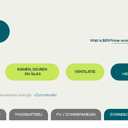
Wat is BEN?
Hoe wor
RAMEN, DEUREN
VENTILATIE
EN GLAS
HE
ieuwbare energie
Zonneboiler
P
THUISBATTERIJ
PV / ZONNEPANELEN
ZONNEBO