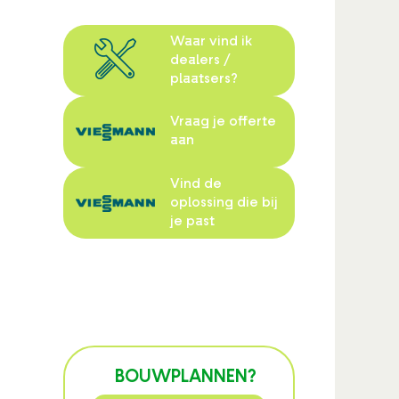
Waar vind ik
dealers /
plaatsers?
Vraag je offerte
aan
Vind de
oplossing die bij
je past
BOUWPLANNEN?