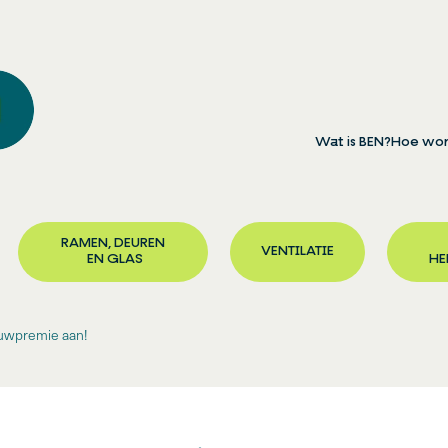
Wat is BEN?
Hoe wor
RAMEN, DEUREN
VENTILATIE
EN GLAS
HE
ouwpremie aan!