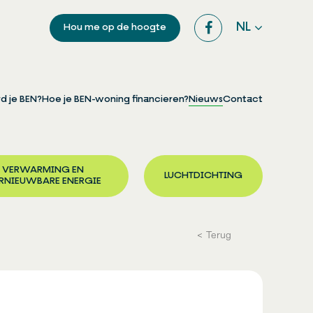
NL
Hou me op de hoogte
d je BEN?
Hoe je BEN-woning financieren?
Nieuws
Contact
VERWARMING EN
LUCHTDICHTING
RNIEUWBARE ENERGIE
Terug