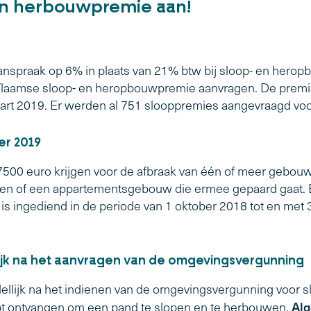
-en herbouwpremie aan!
nspraak op 6% in plaats van 21% btw bij sloop- en heropbou
Vlaamse sloop- en heropbouwpremie aanvragen. De premi
rt 2019. Er werden al 751 slooppremies aangevraagd voor
er 2019
n 7500 euro krijgen voor de afbraak van één of meer gebo
n of een appartementsgebouw die ermee gepaard gaat. E
s ingediend in de periode van 1 oktober 2018 tot en met
jk na het aanvragen van de omgevingsvergunning
llijk na het indienen van de omgevingsvergunning voor 
Alg
ebt ontvangen om een pand te slopen en te herbouwen.