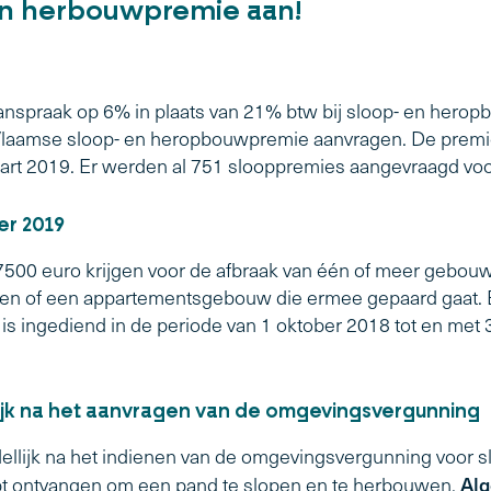
-en herbouwpremie aan!
nspraak op 6% in plaats van 21% btw bij sloop- en heropbou
Vlaamse sloop- en heropbouwpremie aanvragen. De premi
rt 2019. Er werden al 751 slooppremies aangevraagd voor
er 2019
n 7500 euro krijgen voor de afbraak van één of meer gebo
n of een appartementsgebouw die ermee gepaard gaat. E
s ingediend in de periode van 1 oktober 2018 tot en met
jk na het aanvragen van de omgevingsvergunning
llijk na het indienen van de omgevingsvergunning voor 
Alg
ebt ontvangen om een pand te slopen en te herbouwen.