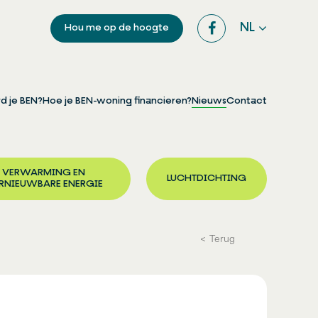
NL
Hou me op de hoogte
d je BEN?
Hoe je BEN-woning financieren?
Nieuws
Contact
VERWARMING EN
LUCHTDICHTING
RNIEUWBARE ENERGIE
Terug