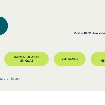
Wat is BEN?
Hoe wor
RAMEN, DEUREN
VENTILATIE
EN GLAS
HE
ouwpremie aan!