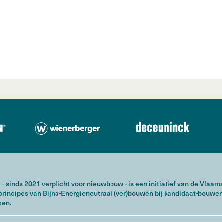
 - sinds 2021 verplicht voor nieuwbouw - is een initiatief van de Vlaa
principes van Bijna-Energieneutraal (ver)bouwen bij kandidaat-bouwer
ken.