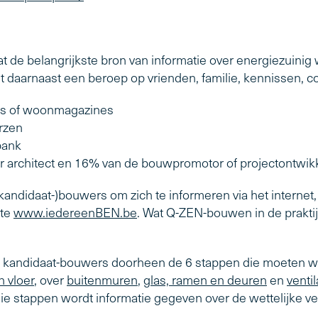
t de belangrijkste bron van informatie over energiezuinig w
daarnaast een beroep op vrienden, familie, kennissen, co
res of woonmagazines
rzen
bank
aar architect en 16% van de bouwpromotor of projectontwik
kandidaat-)bouwers om zich te informeren via het internet
ite
www.iedereenBEN.be
. Wat Q-ZEN-bouwen in de praktij
ch kandidaat-bouwers doorheen de 6 stappen die moeten
n vloer
, over
buitenmuren
,
glas, ramen en deuren
en
ventil
 die stappen wordt informatie gegeven over de wettelijke v