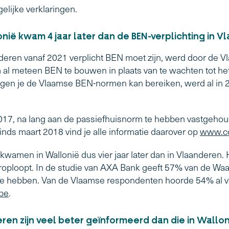
elijke verklaringen.
onië kwam 4 jaar later dan de BEN-verplichting in 
ren vanaf 2021 verplicht BEN moet zijn, werd door de Vl
 meteen BEN te bouwen in plaats van te wachten tot het wet
ngen je de Vlaamse BEN-normen kan bereiken, werd al in
2017, na lang aan de passiefhuisnorm te hebben vastgeho
inds maart 2018 vind je alle informatie daarover op
www.co
kwamen in Wallonië dus vier jaar later dan in Vlaanderen. 
oploopt. In de studie van AXA Bank geeft 57% van de Waa
te hebben. Van de Vlaamse respondenten hoorde 54% al 
be
.
ren zijn veel beter geïnformeerd dan die in Wallon