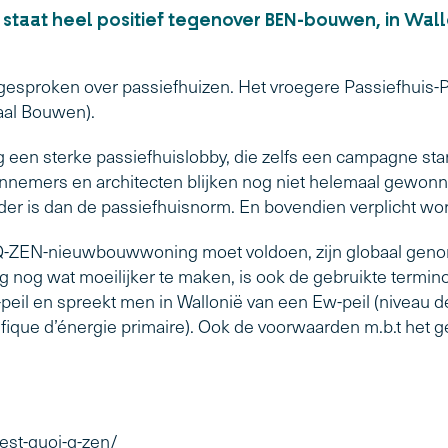
staat heel positief tegenover BEN-bouwen, in Wallo
gesproken over passiefhuizen. Het vroegere Passiefhuis-Pl
raal Bouwen).
g een sterke passiefhuislobby, die zelfs een campagne star
nnemers en architecten blijken nog niet helemaal gewonn
er is dan de passiefhuisnorm. En bovendien verplicht wor
Q-ZEN-nieuwbouwwoning moet voldoen, zijn globaal genom
nog wat moeilijker te maken, is ook de gebruikte terminol
-peil en spreekt men in Wallonië van een Ew-peil (niveau 
ique d’énergie primaire). Ook de voorwaarden m.b.t het 
est-quoi-q-zen/