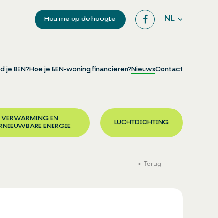
NL
Hou me op de hoogte
d je BEN?
Hoe je BEN-woning financieren?
Nieuws
Contact
VERWARMING EN
LUCHTDICHTING
RNIEUWBARE ENERGIE
Terug