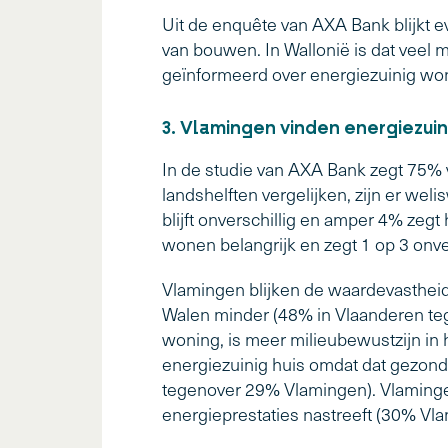
Uit de enquête van AXA Bank blijkt 
van bouwen. In Wallonië is dat veel m
geïnformeerd over energiezuinig won
3. Vlamingen vinden energiezui
In de studie van AXA Bank zegt 75% v
landshelften vergelijken, zijn er we
blijft onverschillig en amper 4% zegt
wonen belangrijk en zegt 1 op 3 onvers
Vlamingen blijken de waardevastheid
Walen minder (48% in Vlaanderen teg
woning, is meer milieubewustzijn i
energiezuinig huis omdat dat gezon
tegenover 29% Vlamingen). Vlaminge
energieprestaties nastreeft (30% V