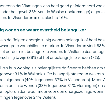
eveneens dat Vlamingen zich heel goed geïnformeerd voel
inder het geval. 36% van de Waalse (toekomstige) eigenaars
en. In Vlaanderen is dat slechts 16%.
nig wonen en waardevastheid belangrijker
an de Belgen energiezuinig wonen belangrijk of heel bela
liswaar grote verschillen te merken. In Vlaanderen vindt 8
 het eerder niet belangrijk te vinden. In Wallonië daarente
chillig te zijn (28%) of het onbelangrijk te vinden (7%).
 van hun woning als belangrijkste drijfveer te hebben om
enover 31% in Wallonië). De belangrijkste reden waarom
n het algemeen (49% tegenover 37% in Vlaanderen). Meer 
der is om in te wonen (38% tegenover 31% Vlamingen) en 
n opteren dan weer meer voor een energiezuinige woning
lamingen tegenover 24% Walen).