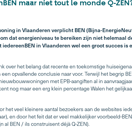
nBEN maar niet tout le monde Q-ZEN
ing in Vlaanderen verplicht BEN (Bijna-EnergieNeutra
om dat energieniveau te bereiken zijn niet helemaal de
at iedereenBEN in Vlaanderen wel een groot succes is 
k over het belang dat recente en toekomstige huiseigena
en opvallende conclusie naar voor. Terwijl het begrip BE
nieuwbouwwoningen met EPB-aangiften al in aanvraagjaa
t, kent nog maar een erg klein percentage Walen het gelij
or het veel kleinere aantal bezoekers aan de websites ied
r), en door het feit dat er veel makkelijker voorbeeld-BEN
jn al BEN / ils construisent déjà Q-ZEN).