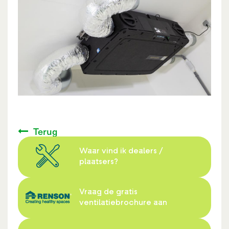
Terug
Waar vind ik dealers /
plaatsers?
Vraag de gratis
ventilatiebrochure aan