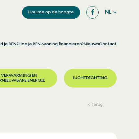
NL
Hou me op de hoogte
d je BEN?
Hoe je BEN-woning financieren?
Nieuws
Contact
VERWARMING EN
LUCHTDICHTING
RNIEUWBARE ENERGIE
Terug