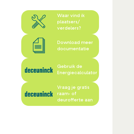
Waar vind ik
plaatsers/
verdelers?
Download meer
documentatie
Gebruik de
Energiecalculator
Vraag je gratis
raam- of
deurofferte aan