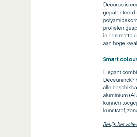
Decoroc is ee
gepatenteerd
polyamidekorr
profielen gesp
in een matte u
aan hoge kwali
Smart colou
Elegant combi
Deceuninck? H
alle beschikba
aluminium (Alu
kunnen toegep
kunststof, zon
Bekijk het vol