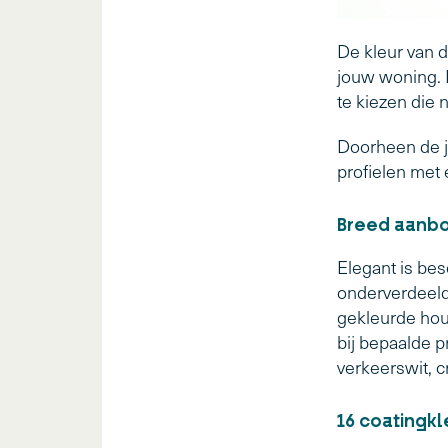
De kleur van d
jouw woning. D
te kiezen die 
Doorheen de j
profielen met 
Breed aanbo
Elegant is be
onderverdeeld 
gekleurde hout
bij bepaalde p
verkeerswit, c
16 coatingkl