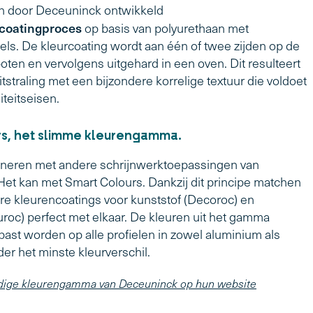
n door Deceuninck ontwikkeld
coatingproces
op basis van polyurethaan met
els. De kleurcoating wordt aan één of twee zijden op de
oten en vervolgens uitgehard in een oven. Dit resulteert
itstraling met een bijzondere korrelige textuur die voldoet
teitseisen.
rs, het slimme kleurengamma.
neren met andere schrijnwerktoepassingen van
et kan met Smart Colours. Dankzij dit principe matchen
re kleurencoatings voor kunststof (Decoroc) en
roc) perfect met elkaar. De kleuren uit het gamma
ast worden op alle profielen in zowel aluminium als
der het minste kleurverschil.
ledige kleurengamma van Deceuninck op hun website