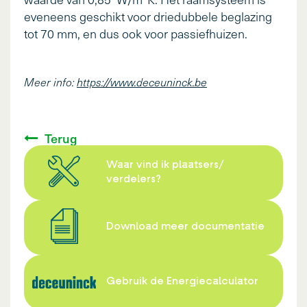
eveneens geschikt voor driedubbele beglazing
tot 70 mm, en dus ook voor passiefhuizen.
Meer info:
https://www.deceuninck.be
Terug
Waar vind ik plaatsers/
verdelers?
Download meer documentatie
Gebruik de Energiecalculator